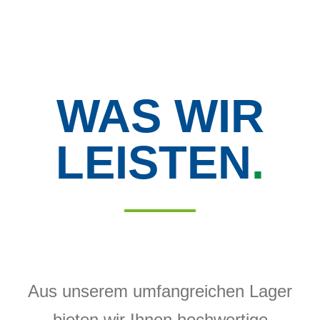
Zum
Menü
Inhalt
springen
Service
WAS WIR
Leistungen
LEISTEN
.
Unser Angebot
Kunden
Aus unserem umfangreichen Lager
bieten wir Ihnen hochwertige