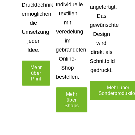
Individuelle
Drucktechnik
angefertigt.
Textilien
ermöglichen
Das
mit
die
gewünschte
Veredelung
Umsetzung
Design
im
jeder
wird
gebrandeten
Idee.
direkt als
Online-
Schnittbild
Shop
Mehr
gedruckt.
über
bestellen.
Print
Mehr über
Sonderprodukti
Mehr
über
Shops