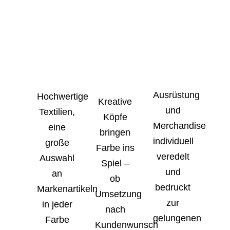
Ausrüstung
Hochwertige
Kreative
und
Textilien,
Köpfe
Merchandise
eine
bringen
individuell
große
Farbe ins
veredelt
Auswahl
Spiel –
und
an
ob
bedruckt
Markenartikeln
Umsetzung
zur
in jeder
nach
gelungenen
Farbe
Kundenwunsch