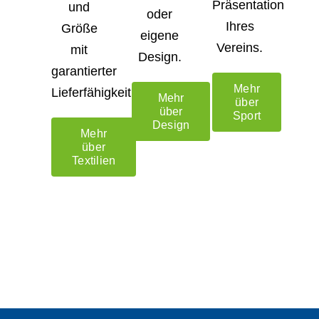
Präsentation
und
oder
Ihres
Größe
eigene
Vereins.
mit
Design.
garantierter
Mehr
Lieferfähigkeit.
Mehr
über
über
Sport
Design
Mehr
über
Textilien