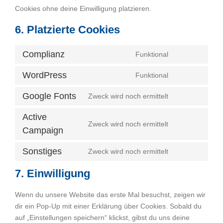
Cookies ohne deine Einwilligung platzieren.
6. Platzierte Cookies
Complianz
Consent
Funktional
to
WordPress
Consent
Funktional
service
to
complianz
Google Fonts
Consent
Zweck wird noch ermittelt
service
to
wordpress
Active
service
Consent
Zweck wird noch ermittelt
Campaign
google-
to
fonts
service
Sonstiges
Zweck wird noch ermittelt
Consent
active-
to
campaign
7. Einwilligung
service
sonstiges
Wenn du unsere Website das erste Mal besuchst, zeigen wir
dir ein Pop-Up mit einer Erklärung über Cookies. Sobald du
auf „Einstellungen speichern“ klickst, gibst du uns deine