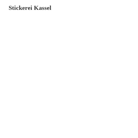
Stickerei Kassel
Individualisier
Arbeitsbeklei
& Textilien
GUTESKAMA bringt Ihnen schnelle und
unkomplizierte Textilveredelung durch die
hauseigene Stickerei in Kassel.