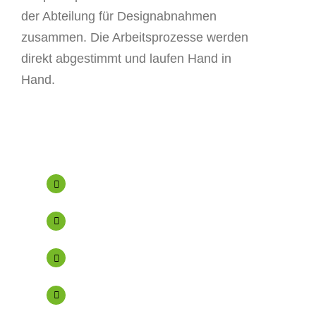
der Abteilung für Designabnahmen
zusammen. Die Arbeitsprozesse werden
direkt abgestimmt und laufen Hand in
Hand.
Die Vorteile
Schnelle hausinterne Fertigung.
Sehr gutes Preismanagement.
Unsere geprüften Produkte.
Erweiterbares Produktportfolio.